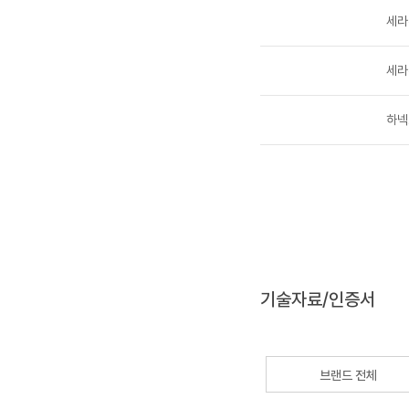
세라
세라
하넥
기술자료/인증서
브랜드 전체