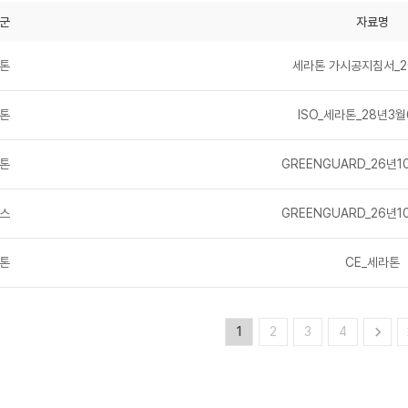
군
자료명
톤
세라톤 가시공지침서_20
톤
ISO_세라톤_28년3
톤
GREENGUARD_26년
스
GREENGUARD_26년
톤
CE_세라톤
1
2
3
4