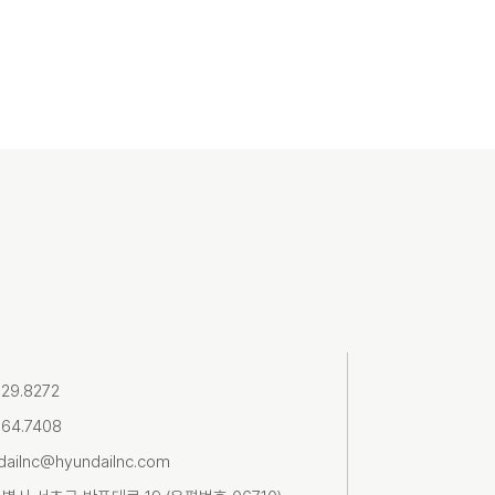
729.8272
364.7408
dailnc@hyundailnc.com