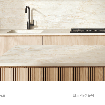
품보기
브로셔/샘플북