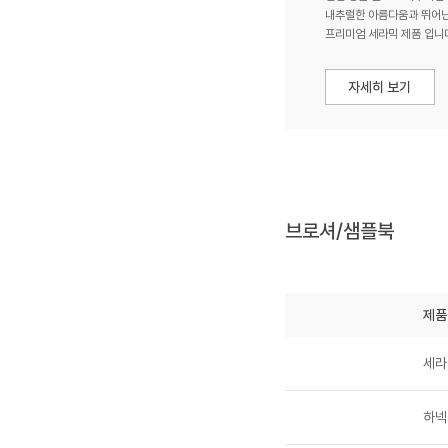
내추럴한 아름다움과 뛰어난
프리미엄 세라믹 제품 입니
브로셔/샘플북
제품
세라
하넥