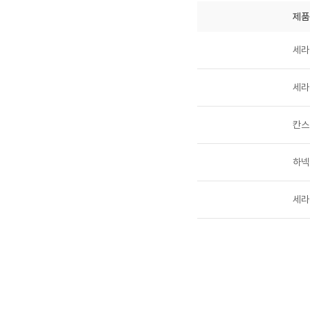
제품
세라
세라
칸스
하넥
세라