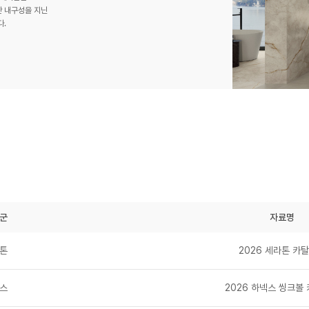
 내구성을 지닌
다.
군
자료명
톤
2026 세라톤 카
스
2026 하넥스 씽크볼