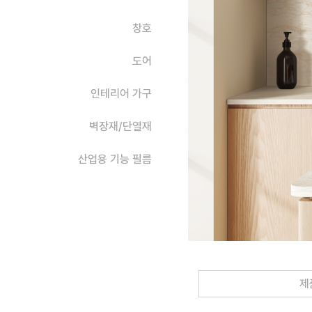
창호
도어
인테리어 가구
벽장재/단열재
산업용 기능 필름
제