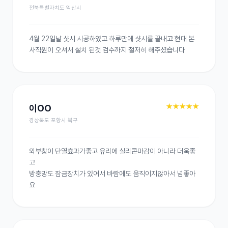
전북특별자치도 익산시
4월 22일날 샷시 시공하였고 하루만에 샷시를 끝내고 현대 본
사직원이 오셔서 설치 된것 검수까지 철저히 해주셨습니다
★★★★★
이OO
경상북도 포항시 북구
외부창이 단열효과가좋고 유리에 실리콘마감이 아니라 더욱좋
고

방충망도 잠금장치가 있어서 바람에도 움직이지않아서 넘좋아
요