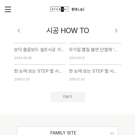
시공 HOW TO
보닥 흡음보드 셀프시공 가이드
무기질 뿜칠 불연 단열재 '에코스프레이' 시공 영상
2024.05.08
2023.01.13
한 눈에 보는 STEP 별 시공 과정 [중문]
한 눈에 보는 STEP 별 시공 과정 [벽지]
2019.12.03
2019.12.03
더보기
FAMILY SITE