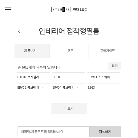
인테리어 점착형필름
제품보기
브랜드
구매가이드
필터
총 601개의 제품이 있습니다
HXP01 헥사필라 모노화이트
ECF01
BSW11 빅스퀘어 핑크
BRV02 롱브릭 페일 레몬
BRV04 롱브릭 리버스 핑크
S263
더보기
검색하기