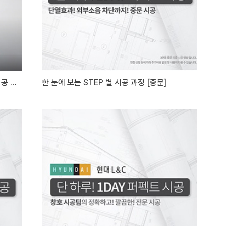
무기질 뿜칠 불연 단열재 '에코스프레이' 시공 영상
한 눈에 보는 STEP 별 시공 과정 [중문]