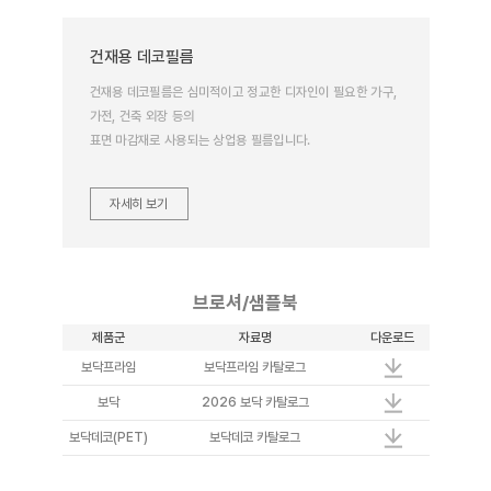
건재용 데코필름
건재용 데코필름은 심미적이고 정교한 디자인이 필요한 가구,
가전, 건축 외장 등의
표면 마감재로 사용되는 상업용 필름입니다.
자세히 보기
브로셔/샘플북
제품군
자료명
다운로드
보닥프라임
보닥프라임 카탈로그
보닥
2026 보닥 카탈로그
보닥데코(PET)
보닥데코 카탈로그