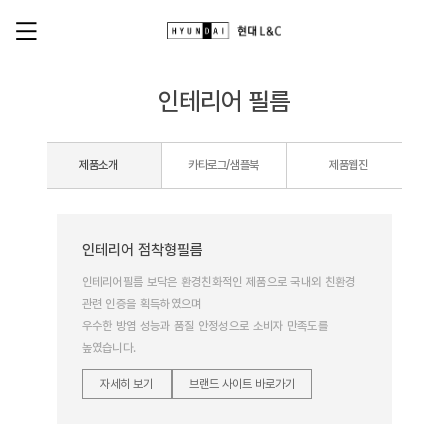
인테리어 필름
기술자료
제품소개
카타로그/샘플북
제품웹진
인증
인테리어 점착형필름
인테리어필름 보닥은 환경친화적인 제품으로 국내외 친환경
관련 인증을 획득하였으며
우수한 방염 성능과 품질 안정성으로 소비자 만족도를
높였습니다.
자세히 보기
브랜드 사이트 바로가기