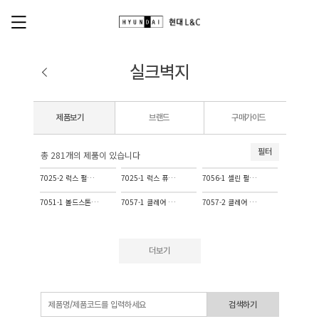
실크벽지
제품보기
브랜드
구매가이드
필터
총 281개의 제품이 있습니다
7025-2 럭스 펄화이트
7025-1 럭스 퓨어화이트
7056-1 셀린 펄화이트
7051-1 볼드스톤 실버화이트
7057-1 클레어 매트화이트
7057-2 클레어 코코넛크림
더보기
검색하기