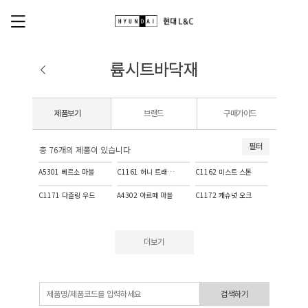
륨시트바닥재
제품보기
브랜드
구매가이드
필터
총 76개의 제품이 있습니다
A5301 베르소 마블
C1161 허니 트래버틴
C1162 미스트 스톤
C1171 다즐링 우드
A4302 아르떼 마블
C1172 캐슈넛 오크
더보기
검색하기